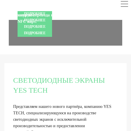
нашем сайте
функции распознавания жестов.
Самые инновационные и популярные продукты, а
инфраструктуру организации по протоколу Dante,
Точное отслеживание даже в сложных условиях.
также все новинки Shure ждут Вас в нашем
сетевые зарядные станции, дополнительные
ПОДРОБНЕЕ
шоуруме
каналы перевода и интегрированные слоты для
ПОДРОБНЕЕ
NFC карт.
ПОДРОБНЕЕ
ПОДРОБНЕЕ
СВЕТОДИОДНЫЕ ЭКРАНЫ
YES TECH
Представляем нашего нового партнёра, компанию YES
TECH, специализирующуюся на производстве
светодиодных экранов с исключительной
производительностью и предоставлении