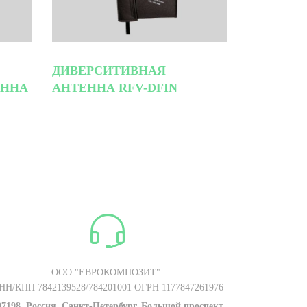
ДИВЕРСИТИВНАЯ
АНТЕННА RFV-DFIN
ЕННА
ООО "ЕВРОКОМПОЗИТ"
НН/КПП 7842139528/784201001 ОГРН 1177847261976
97198, Россия, Санкт-Петербург, Большой проспект