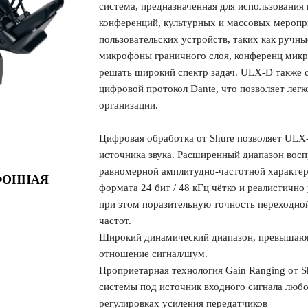
система, предназначенная для использования 
конференций, культурных и массовых мероп
пользовательских устройств, таких как ручны
микрофоны граничного слоя, конференц микро
решать широкий спектр задач. ULX-D также 
цифровой протокол Dante, что позволяет легк
организации.
Цифровая обработка от Shure позволяет ULX
источника звука. Расширенный диапазон восп
равномерной амплитудно-частотной характер
ОФОННАЯ
формата 24 бит / 48 кГц чётко и реалистично
при этом поразительную точность переходной
частот.
Широкий динамический диапазон, превышающ
отношение сигнал/шум.
Проприетарная технология Gain Ranging от 
системы под источник входного сигнала любо
регулировках усиления передатчиков