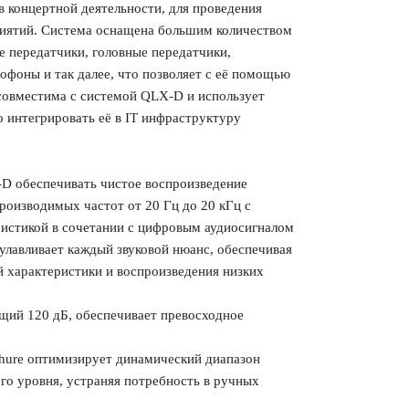
в концертной деятельности, для проведения
риятий. Система оснащена большим количеством
е передатчики, головные передатчики,
фоны и так далее, что позволяет с её помощью
совместима с системой QLX-D и использует
о интегрировать её в IT инфраструктуру
-D обеспечивать чистое воспроизведение
роизводимых частот от 20 Гц до 20 кГц с
истикой в сочетании с цифровым аудиосигналом
 улавливает каждый звуковой нюанс, обеспечивая
 характеристики и воспроизведения низких
ий 120 дБ, обеспечивает превосходное
Shure оптимизирует динамический диапазон
го уровня, устраняя потребность в ручных