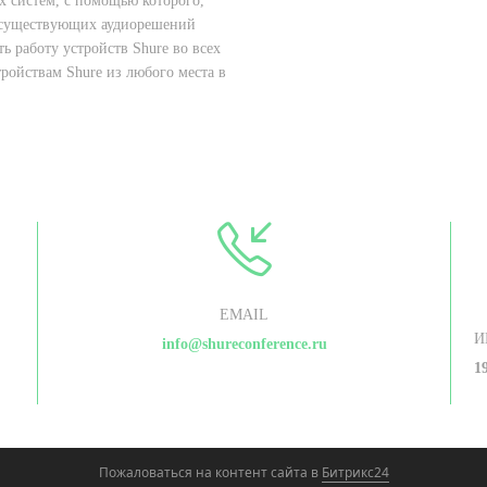
х систем, с помощью которого,
 существующих аудиорешений
ь работу устройств Shure во всех
тройствам Shure из любого места в
EMAIL
И
info@shureconference.ru
1
Пожаловаться на контент cайта в
Битрикс24