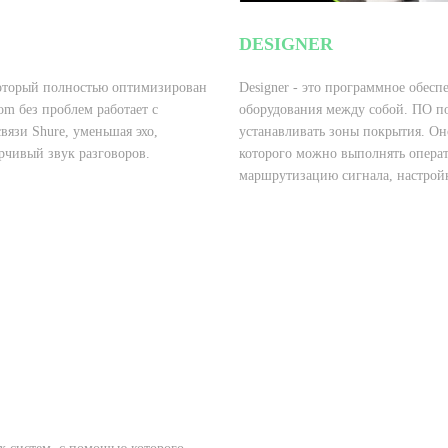
DESIGNER
который полностью оптимизирован
Designer - это программное обесп
om без проблем работает с
оборудования между собой. ПО по
язи Shure, уменьшая эхо,
устанавливать зоны покрытия. О
рчивый звук разговоров.
которого можно выполнять опера
маршрутизацию сигнала, настройк