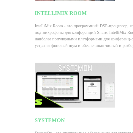
INTELLIMIX ROOM
IntelliMix Room - это программный DSP-процессор, 
под микрофоны для конференций Shure. IntelliMix Ro
наиболее популярными платформами для конференц-св
устраняя фоновый шум и обеспечивая чистый и разбо
SYSTEMON