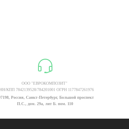
ООО "ЕВРОКОМПОЗИТ"
НН/КПП 7842139528/784201001 ОГРН 1177847261976
97198, Россия, Санкт-Петербург, Большой проспект
П.С., дом. 29а, лит Б. пом. 110