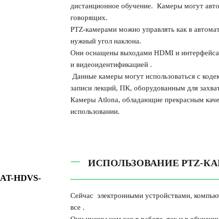
дистанционное обучение. Камеры могут авто
говорящих.
PTZ-камерами можно управлять как в автомат
нужный угол наклона.
Они оснащены выходами HDMI и интерфейсам
и видеоидентификацией .
Данные камеры могут использоваться с коде
записи лекций, ПК, оборудованным для захва
Камеры Atlona, обладающие прекрасным качес
использовании.
ИСПОЛЬЗОВАНИЕ PTZ-К
HDVS-
Сейчас электронными устройствами, компью
все .
Они нужны нам как в работе, так и в обучени