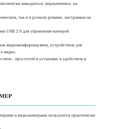
матически наводиться, переключаясь на
ическом, так и в ручном режиме, настраивая на
и USB 2.0 для управления камерой
ком видеоконференцсвязи, устройством для
та видео.
твом , простотой в установке и удобством в
АМЕР
терами и видеокамерами пользуются практически
и.