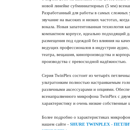
новой линейке субминиатюрных (5 мм) всена
Разработанный для работы в самых сложных у
звучание на высоких и низких частотах, когд
вокала. Новая запатентованная технология ка
компактном корпусе, идеально подходящий д
размещения под одеждой без влияния на качес
ведущих профессионалов в индустрии аудио,
театра, вещашия, кинопроизводства и корпор
производства с превосходной надёжностью.
Серия TwinPlex состоит из четырёх петличны
ультратонким полностью настраиваемым гол
различными аксессуарами и опциями. Обеспеч
всенапралвенного микрофона TwinPlex с дву
характеристику и очень низкие собственные
Более подробно о характеристиках микрофоно
нашем сайте -
SHURE TWINPLEX - ПЕТ