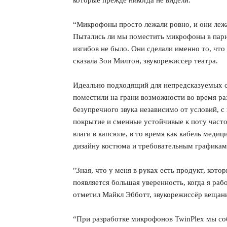
“Микрофоны просто лежали ровно, и они лежа
Пытались ли мы поместить микрофоны в пари
изгибов не было. Они сделали именно то, что
сказала Зои Милтон, звукорежиссер театра.
Идеально подходящий для непредсказуемых ср
поместили на грани возможности во время ра
безупречного звука независимо от условий, 
покрытие и сменные устойчивые к поту част
влаги в капсюле, в то время как кабель медиц
дизайну костюма и требовательным графикам
"Зная, что у меня в руках есть продукт, кото
появляется большая уверенность, когда я раб
отметил Майкл Эбботт, звукорежиссёр вещан
“При разработке микрофонов TwinPlex мы со