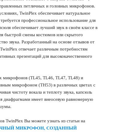
правленных петличных и головных микрофонов.
словиях, TwinPlex обеспечивает натуральное
а требуется профессиональное использование для
псюля обеспечивает лучший звук в своём классе в
ля быстрой смены костюмов или скрытого
тво звука. Разработанный на основе отзывов от
 TwinPlex отвечает различным потребностям
ативных презентаций для высококачественного
х микрофонов (TL45, TL46, TL47, TL48) и
овным микрофоном (TH53) в различных цветах с
ивая чистоту вокала и теплоту звука, капсюль
мя диафрагмами имеет внеосевую равномерную
 шумы.
в TwinPlex Вы можете узнать из статьи на
ЛИЧНЫЙ МИКРОФОН, СОЗДАННЫЙ