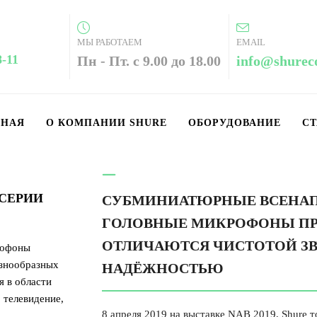
МЫ РАБОТАЕМ
EMAIL
8-11
Пн - Пт. с 9.00 до 18.00
info@shurec
ВНАЯ
О КОМПАНИИ SHURE
ОБОРУДОВАНИЕ
СТ
СЕРИИ
СУБМИНИАТЮРНЫЕ ВСЕНАП
ГОЛОВНЫЕ МИКРОФОНЫ П
ОТЛИЧАЮТСЯ ЧИСТОТОЙ З
рофоны
азнообразных
НАДЁЖНОСТЬЮ
 в области
о телевидение,
8 апреля 2019 на выставке NAB 2019, Shure 