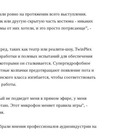
ли ровно на протяжении всего выступления.
к или другую скрытую часть костюма - никаких
 мы от них хотели, и это просто потрясающе”, -
ед, таких как театр или реалити-шоу, TwinPlex
зработки и полевых испытаний для обеспечения
с которыми он сталкивается. Супергидрофобное
отные колпачки предотвращают появление пота и
инского класса изгибается, чтобы соответствовать
 работы.
рый не подведет меня в прямом эфире, у меня
отаю. Этот микрофон меняет правила игры", -
ия.
брали мнения профессионалов аудиоиндустрии на