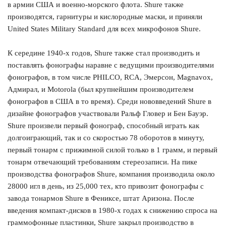
в армии США и военно-морского флота. Shure также
производятся, гарнитуры и кислородные маски, и приняли
United States Military Standard для всех микрофонов Shure.
К середине 1940-х годов, Shure также стал производить и
поставлять фонографы наравне с ведущими производителями
фонографов, в том числе PHILCO, RCA, Эмерсон, Magnavox,
Адмирал, и Motorola (был крупнейшим производителем
фонографов в США в то время). Среди нововведений Shure в
дизайне фонографов участвовали Ральф Гловер и Бен Бауэр.
Shure произвели первый фонограф, способный играть как
долгоиграющий, так и со скоростью 78 оборотов в минуту,
первый тонарм с прижимной силой только в 1 грамм, и первый
тонарм отвечающий требованиям стереозаписи. На пике
производства фонографов Shure, компания производила около
28000 игл в день, из 25,000 тех, кто привозит фонографы с
завода тонармов Shure в Фениксе, штат Аризона. После
введения компакт-дисков в 1980-х годах к снижению спроса на
граммофонные пластинки, Shure закрыл производство в