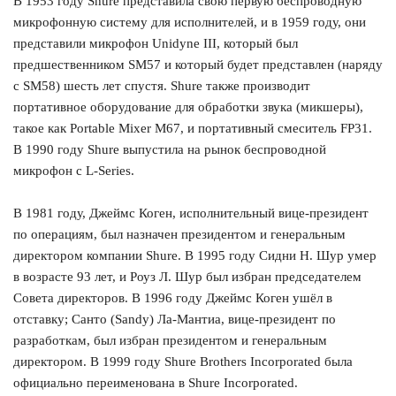
В 1953 году Shure представила свою первую беспроводную
микрофонную систему для исполнителей, и в 1959 году, они
представили микрофон Unidyne III, который был
предшественником SM57 и который будет представлен (наряду
с SM58) шесть лет спустя. Shure также производит
портативное оборудование для обработки звука (микшеры),
такое как Portable Mixer M67, и портативный смеситель FP31.
В 1990 году Shure выпустила на рынок беспроводной
микрофон с L-Series.
В 1981 году, Джеймс Коген, исполнительный вице-президент
по операциям, был назначен президентом и генеральным
директором компании Shure. В 1995 году Сидни Н. Шур умер
в возрасте 93 лет, и Роуз Л. Шур был избран председателем
Совета директоров. В 1996 году Джеймс Коген ушёл в
отставку; Санто (Sandy) Ла-Мантиа, вице-президент по
разработкам, был избран президентом и генеральным
директором. В 1999 году Shure Brothers Incorporated была
официально переименована в Shure Incorporated.