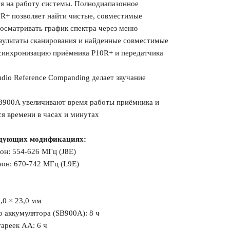
ия на работу системы. Полнодиапазонное
0R+ позволяет найти чистые, совместимые
росматривать график спектра через меню
езультаты сканирования и найденные совместимые
синхронизацию приёмника P10R+ и передатчика
dio Reference Companding делает звучание
B900A увеличивают время работы приёмника и
я времени в часах и минутах
ледующих модификациях:
он: 554-626 МГц (J8E)
зон: 670-742 МГц (L9E)
6,0 × 23,0 мм
 аккумулятора (SB900A): 8 ч
ареек AA: 6 ч