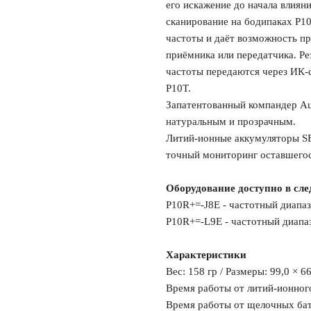
его искажение до начала влиян
сканирование на бодипаках P1
частоты и даёт возможность п
приёмника или передатчика. Р
частоты передаются через ИК-
P10T.
Запатентованный компандер Au
натуральным и прозрачным.
Литий-ионные аккумуляторы S
точный мониторинг оставшегос
Оборудование доступно в с
P10R+=-J8E - частотный диапаз
P10R+=-L9E - частотный диапа
Характеристики
Вес: 158 гр / Размеры: 99,0 × 6
Время работы от литий-ионного
Время работы от щелочных бат