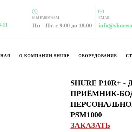
МЫ РАБОТАЕМ
EMAIL
8-11
Пн - Пт. с 9.00 до 18.00
info@shurec
ВНАЯ
О КОМПАНИИ SHURE
ОБОРУДОВАНИЕ
СТ
SHURE P10R+ 
ПРИЁМНИК-БО
ПЕРСОНАЛЬНО
PSM1000
ЗАКАЗАТЬ