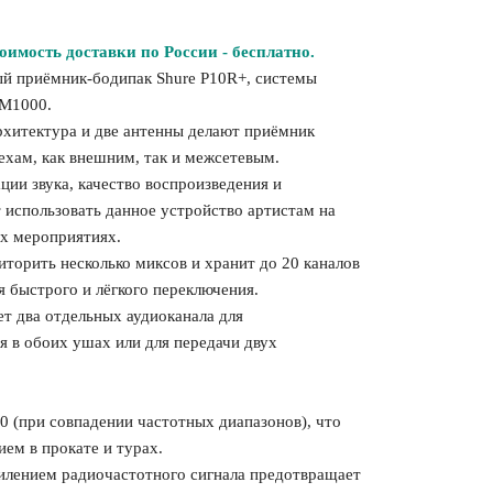
оимость доставки по России - бесплатно.
й приёмник-бодипак Shure P10R+, системы
SM1000.
рхитектура и две антенны делают приёмник
хам, как внешним, так и межсетевым.
ии звука, качество воспроизведения и
 использовать данное устройство артистам на
х мероприятиях.
торить несколько миксов и хранит до 20 каналов
 быстрого и лёгкого переключения.
т два отдельных аудиоканала для
 в обоих ушах или для передачи двух
 (при совпадении частотных диапазонов), что
ем в прокате и турах.
илением радиочастотного сигнала предотвращает