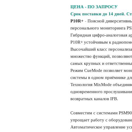
ЦЕНА - ПО ЗАПРОСУ
Срок поставки до 14 дней. Ст
P10R+
-
Поясной диверситивны
персонального мониторинга P
Гибридная цифро-аналоговая а
P10R+ устойчивым к радиопоме
Высочайший класс персонализац
множество функций, позволяют
самых крупных и ответственны
Режим CueMode позволяет мони
системы в одном приёмнике для
Технология MixMode объединяе
одновременного прослушивания
возвратных каналов IFB.
Совместим с системами PSM900
упрощает работу с оборудовани
Автоматическое управление ус