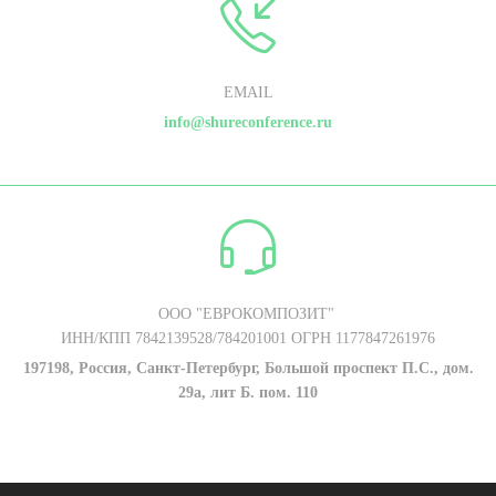
EMAIL
info@shureconference.ru
ООО "ЕВРОКОМПОЗИТ"
ИНН/КПП 7842139528/784201001 ОГРН 1177847261976
197198, Россия, Санкт-Петербург, Большой проспект П.С., дом.
29а, лит Б. пом. 110