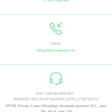
+7 (812) 424-5811
EMAIL
info@shureconference.ru
ООО "ЕВРОКОМПОЗИТ"
ИНН/КПП 7842139528/784201001 ОГРН 1177847261976
197198, Россия, Санкт-Петербург, Большой проспект П.С., дом.
29а, лит Б. пом. 110