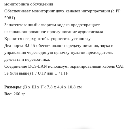
мониторинга обсуждения
Обеспечивает мониторинг двух каналов интерпретации (с FP
5981)
Запатентованный алгоритм кодека предотвращает
несанкционированное прослушивание аудиосигнала
Крепится сверху, чтобы упростить установку
Два порта RJ-45 обеспечивают передачу питания, звука и
управления через единую цепочку пультов председателя,
делегата и переводчика.
Соединение DCS-LAN использует экранированный кабель CAT
5e (или выше) F / UTP или U / FTP
Размеры
(В х
Ш х Г
): 7,8 х 4,4 х 10,8 см
Вес
: 260 гр.