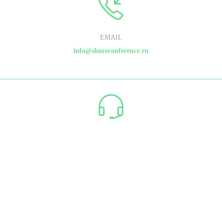
EMAIL
info@shureconference.ru
ООО "ЕВРОКОМПОЗИТ"
ИНН/КПП 7842139528/784201001 ОГРН 1177847261976
197198, Россия, Санкт-Петербург, Большой проспект П.С., дом.
29а, лит Б. пом. 110