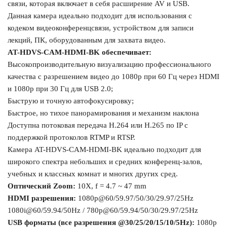
связи, которая включает в себя расширение AV и USB.
Данная камера идеально подходит для использования с
кодеком видеоконференцсвязи, устройством для записи
лекций, ПК, оборудованным для захвата видео.
AT-HDVS-CAM-HDMI-BK обеспечивает:
Высокопроизводительную визуализацию профессионального
качества с разрешением видео до 1080р при 60 Гц через HDMI
и 1080р при 30 Гц для USB 2.0;
Быструю и точную автофокусировку;
Быстрое, но тихое панорамирования и механизм наклона
Доступна потоковая передача H.264 или H.265 по IP с
поддержкой протоколов RTMP и RTSP.
Камера AT-HDVS-CAM-HDMI-BK идеально подходит для
широкого спектра небольших и
с
редних конференц-залов,
учебных и классных комнат и многих других сред.
Оптический Zoom:
10X, f = 4.7 ~ 47 mm
HDMI разрешения:
1080p@60/59.97/50/30/29.97/25Hz
1080i@60/59.94/50Hz / 780p@60/59.94/50/30/29.97/25Hz
USB форматы (все разрешения @30/25/20/15/10/5Hz):
1080p