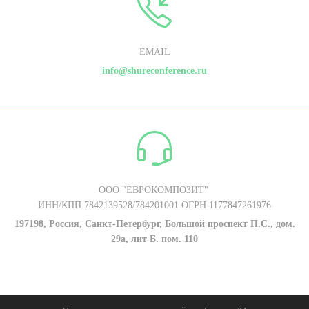
EMAIL
info@shureconference.ru
ООО "ЕВРОКОМПОЗИТ"
ИНН/КПП 7842139528/784201001 ОГРН 1177847261976
197198, Россия, Санкт-Петербург, Большой проспект П.С., дом.
29а, лит Б. пом. 110