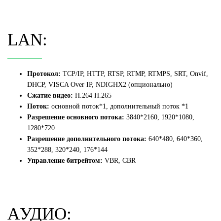
LAN:
Протокол:
TCP/IP, HTTP, RTSP, RTMP, RTMPS, SRT, Onvif,
DHCP, VISCA Over IP,
NDIGHX2 (опционально)
Сжатие видео:
H.264 H.265
Поток:
о
сновной поток*1, дополнительный поток *1
Разрешение основного потока:
3840*2160, 1920*1080,
1280*720
Разрешение дополнительного потока:
640*480, 640*360,
352*288, 320*240, 176*144
Управление битрейтом:
VBR, CBR
AУДИО: