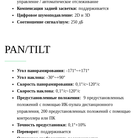
управление / автоматическое отслеживание
Компенсация задней засветки:
поддерживается
Цифровое шумоподавление:
2D и 3D
Соотношение сигнал/шум:
250 дБ
PAN/TILT
Угол панорамирования:
-171°~+171°
Угол наклона:
-30°~+90°
Скорость панорамирования:
0,1°/с~120°/с
Скорость наклона:
0,1°/с~120°/с
Предустановленные положения:
9 предустановленных
положений с помощью ИК-пульта дистанционного
управления, 200 предустановленных положений с помощью
контроллера или ПК
Точность предустановки:
0,1°+10%
Переворот:
п
оддерживается