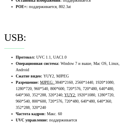
Остановка изображения:
п
оддерживается
POE+:
п
оддерживается, 802.3at
USB:
Протокол:
UVC 1.1, UAC1.0
Операционная система:
Window 7 и выше, Mac OS, Linux,
Android
Сжатие видео:
YUY2, MJPEG
Разрешение:
MJPEG:
3840*2160, 2560*1440, 1920*1080,
1280*720, 960*540, 800*600,
720*576, 720*480, 640*480,
640*360, 352*288, 320*240;
YUY2:
1920*1080, 1280*720,
960*540, 800*600, 720*576, 720*480, 640*480, 640*360,
352*288, 320*240
Частота кадров:
Макс. 60
UVC управление:
п
оддерживается