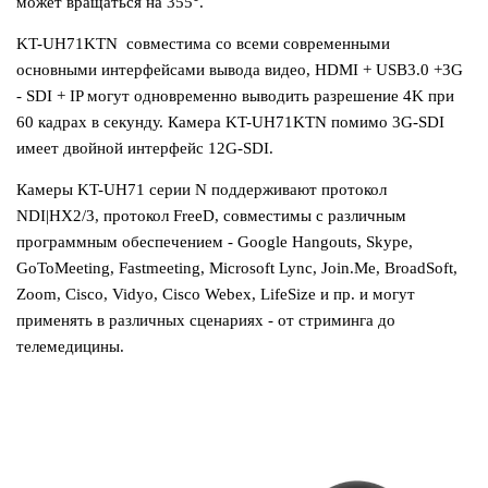
может вращаться на 355°.
KT-UH71KTN совместима со всеми современными
основными интерфейсами вывода видео, HDMI + USB3.0 +3G
- SDI + IP могут одновременно выводить разрешение 4K при
60 кадрах в секунду. Камера KT-UH71KTN помимо 3G-SDI
имеет двойной интерфейс 12G-SDI.
Камеры KT-UH71 серии N поддерживают протокол
NDI|HX2/3, протокол FreeD, совместимы с различным
программным обеспечением - Google Hangouts, Skype,
GoToMeeting, Fastmeeting, Microsoft Lync, Join.Me, BroadSoft,
Zoom, Cisco, Vidyo, Cisco Webex, LifeSize и пр. и могут
применять в различных сценариях - от стриминга до
телемедицины.