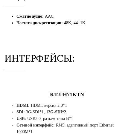
Сжатие аудио:
AAC
Частота дискретизации:
48K, 44. 1K
ИНТЕРФЕЙСЫ:
KT-UH71KTN
HDMI:
HDMI: версия 2.0*1
SDI:
3G-SDI*1,
12G-SDI*2
USB:
USB3.0, разъем типа B*1
Сетевой интерфейс:
RJ45: адаптивный порт Ethernet
1000M*1