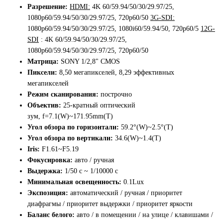
Разрешение:
HDMI:
4K 60/59.94/50/30/29.97/25,
1080p60/59.94/50/30/29.97/25, 720p60/50
3G-SDI:
1080p60/59.94/50/30/29.97/25, 1080i60/59.94/50, 720p60/5
12G-
SDI
: 4K 60/59.94/50/30/29.97/25,
1080p60/59.94/50/30/29.97/25, 720p60/50
Матрица:
SONY 1/2,8" CMOS
Пиксели:
8,50 мегапикселей, 8,29 эффективных
мегапикселей
Режим сканирования:
построчно
Объектив:
25-кратный оптический
зум, f=7.1(W)~171.95mm(T)
Угол обзора по горизонтали:
59.2°(W)~2.5°(T)
Угол обзора по вертикали:
34.6(W)~1.4(T)
Iris:
F1.61~F5.19
Фокусировка:
авто / ручная
Выдержка:
1/50 с ~ 1/10000 с
Минимальная освещенность:
0.1Lux
Экспозиция:
автоматический / ручная / приоритет
диафрагмы / приоритет выдержки / приоритет яркости
Баланс белого:
авто / в помещении / на улице / клавишами /